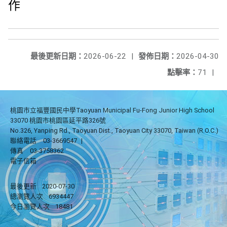
作
最後更新日期：
2026-06-22
|
發佈日期：
2026-04-30
點擊率：
71
|
桃園市立福豐國民中學Taoyuan Municipal Fu-Fong Junior High School
33070 桃園市桃園區延平路326號
No.326, Yanping Rd., Taoyuan Dist., Taoyuan City 33070, Taiwan (R.O.C.)
聯絡電話
03-3669547
|
傳真
03-3758362
電子信箱
最後更新
2020-07-30
總瀏覽人次
6934447
今日瀏覽人次
18481