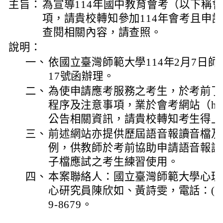
主旨：
為宣導114年國中教育會考（以下稱
項，請貴校轉知參加114年會考且申
查閱相關內容，請查照。
說明：
一、
依國立臺灣師範大學114年2月7日師大
17號函辦理。
二、
為使申請應考服務之考生，於考前了
程序及注意事項，業於會考網站（https://c
公告相關資訊，請貴校轉知考生得上
三、
前述網站亦提供歷屆語音報讀音檔及
例，供教師於考前協助申請語音報讀
子檔應試之考生練習使用。
四、
本案聯絡人：國立臺灣師範大學心理
心研究員陳欣如、黃詩雯，電話：(02)774
9-8679。