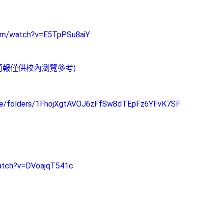
om/watch?
v=E5TpPSu8aiY
簡報僅供校內瀏覽參考)
rive/folders/1FhojXgtAVOJ6zFfSw8dTEpFz6YFvK7SF
atch?v=DVoajqT541c