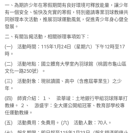
一、為期許少年在寒假期間有良好環境可釋放能量，讓少年
有一個安全、愉快及充實的寒假，特別邀請專業羽球教練共
同辦理本次活動，推展羽球運動風氣，促進青少年身心健全
發展。
二、有關旨揭活動，相關辦理事項如下：
(一) 活動時間：115年1月24日（星期六）下午12時至17
時。
(二) 活動地點：國立體育大學室內羽球館（桃園市龜山區
文化一路250號）。
(三) 活動對象：現就讀國、高中（含應屆畢業生）之少
年。
(四) 師資介紹： １、 梁華竣：土地銀行甲組羽球隊單打
教練。 ２、 游盛宇：全大運公開組冠軍、教育部學校專
任運動教練。
(五) 活動費用：免費用。 (六) 活動人數：70人。
(七) 報名期限：即日起至115年1月23日（報名額滿即停止