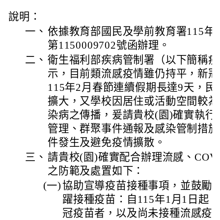
說明：
一、
依據教育部國民及學前教育署115年
第1150009702號函辦理。
二、
衛生福利部疾病管制署（以下簡稱疾
示，目前類流感疫情雖仍持平，新冠
115年2月春節連續假期長達9天，
擴大，又學校因居住或活動空間較為
染病之傳播，爰請貴校(園)確實執行流感
管理、群聚事件通報及感染管制措施
件發生及避免疫情擴散。
三、
請貴校(園)確實配合辦理流感、COVI
之防範及處置如下：
(一)
協助宣導疫苗接種事項，並鼓勵校
躍接種疫苗：自115年1月1日起
冠疫苗者，以及尚未接種流感疫