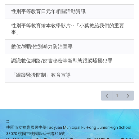
關
鍵
性別平等教育日元年相關活動資訊
字
後
性別平等教育繪本教學影片--「小葉教給我們的重要
按
事」
下
Enter
查
數位/網路性別暴力防治宣導
詢
認識數位網路/妨害秘密等新型態跟蹤騷擾犯罪
「跟蹤騷擾防制」教育宣導
1
:::
桃園市立福豐國民中學Taoyuan Municipal Fu-Fong Junior High School
33070 桃園市桃園區延平路326號