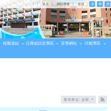
:::
登入
網站導覽
首頁
小
中
大
校園連結
註冊組訊息專區
宣導網站
評鑑專區
發布單位: 全部
RS