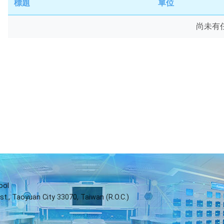
題、
標題
單位
關
鍵
尚未有
字
後
按
下
Enter
查
詢
ool
st., Taoyuan City 33070, Taiwan (R.O.C.)