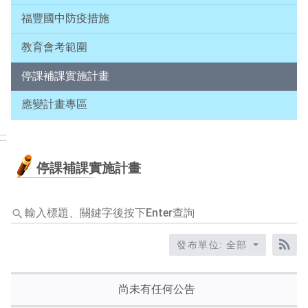
福豐國中防疫措施
教育會考範圍
停課補課實施計畫
應變計畫專區
:::
停課補課實施計畫
輸
入
標
發布單位: 全部
題、
RS
關
鍵
尚未有任何公告
字