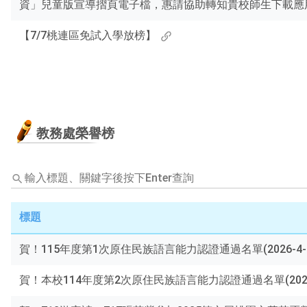
資」兒童版宣導摺頁電子檔，惠請協助轉知貴校師生下載應
【7/7桃連區免試入學放榜】
教務處榮譽榜
輸
入
標
題、
標題
關
鍵
賀！115年度第1次原住民族語言能力認證通過名單(2026-4-
字
後
賀！本校114年度第2次原住民族語言能力認證通過名單(2025-
按
下