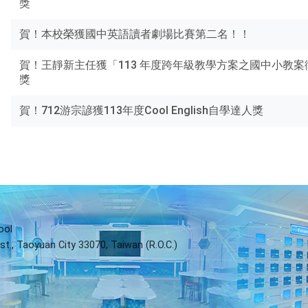
獎
賀！本校榮獲國中英語讀者劇場比賽第二名！！
賀！王靜新主任獲「113 年度跨年級教學方案之國中小教
獎
賀！712游宗諺獲113年度Cool English自學達人獎
ool
st., Taoyuan City 33070, Taiwan (R.O.C.)