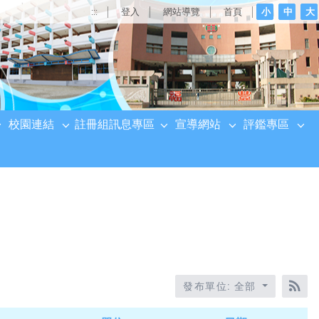
:::
登入
網站導覽
首頁
小
中
大
校園連結
註冊組訊息專區
宣導網站
評鑑專區
發布單位: 全部
RS