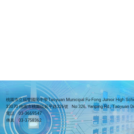
:::
桃園市立福豐國民中學Taoyuan Municipal Fu-Fong Junior High Sch
33070 桃園市桃園區延平路326號
No.326, Yanping Rd., Taoyuan Di
電話
03-3669547
傳真
03-3758362