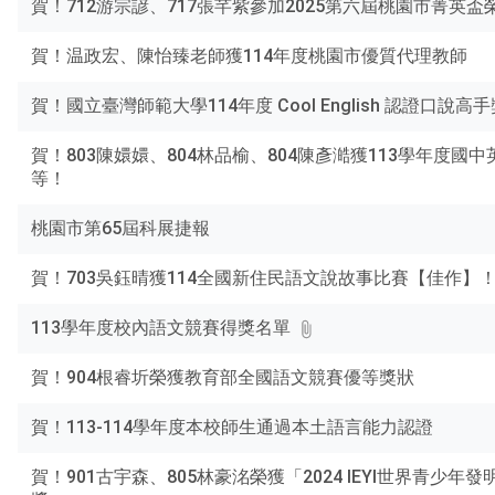
賀！712游宗諺、717張芊紫參加2025第六屆桃園市菁英盃
Enter
查
賀！温政宏、陳怡臻老師獲114年度桃園市優質代理教師
詢
賀！國立臺灣師範大學114年度 Cool English 認證口說高手
賀！803陳嬛嬛、804林品榆、804陳彥澔獲113學年度國
等！
桃園市第65屆科展捷報
賀！703吳鈺晴獲114全國新住民語文說故事比賽【佳作】
113學年度校內語文競賽得獎名單
賀！904根睿圻榮獲教育部全國語文競賽優等獎狀
賀！113-114學年度本校師生通過本土語言能力認證
賀！901古宇森、805林豪洺榮獲「2024 IEYI世界青少年