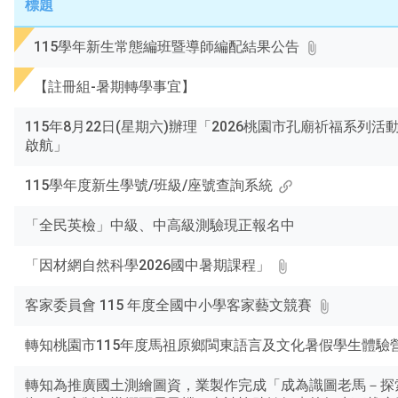
題、
標題
關
鍵
115學年新生常態編班暨導師編配結果公告
字
後
【註冊組-暑期轉學事宜】
按
下
115年8月22日(星期六)辦理「2026桃園市孔廟祈福系列活
Enter
啟航」
查
詢
115學年度新生學號/班級/座號查詢系統
「全民英檢」中級、中高級測驗現正報名中
「因材網自然科學2026國中暑期課程」
客家委員會 115 年度全國中小學客家藝文競賽
轉知桃園市115年度馬祖原鄉閩東語言及文化暑假學生體驗
轉知為推廣國土測繪圖資，業製作完成「成為識圖老馬－探