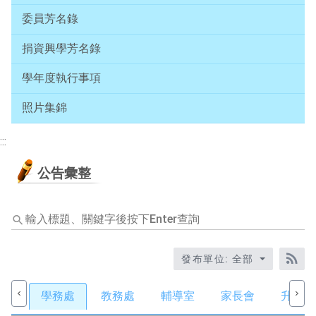
委員芳名錄
捐資興學芳名錄
學年度執行事項
照片集錦
:::
公告彙整
輸
入
標
題
發布單位: 全部
關
RS
鍵
學務處
教務處
輔導室
家長會
升學動
字