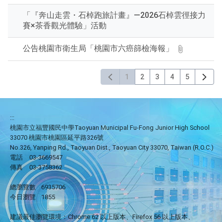
「『奔山走雲・石棹跑旅計畫』—2026石棹雲徑接力
賽×茶香觀光體驗」活動
公告桃園市衛生局「桃園市六癌篩檢海報」
1
2
3
4
5
:::
桃園市立福豐國民中學Taoyuan Municipal Fu-Fong Junior High School
33070 桃園市桃園區延平路326號
No.326, Yanping Rd., Taoyuan Dist., Taoyuan City 33070, Taiwan (R.O.C.)
電話
03-3669547
傳真
03-3758362
總瀏覽數
6935706
今日瀏覽
1855
建議最佳瀏覽環境：Chrome 62 以上版本、Firefox 56 以上版本、