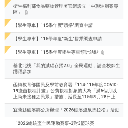
後
衛生福利部食品藥物管理署官網設立「中聯油脂案專
按
區」
下
En
查
【學生專車】115學年度"續搭"調查申請
詢
【學生專車】115學年度"新生"搭乘調查申請
【學生專車】115學年度學生專車預計站點
基北北桃「我的減碳存摺2.0」全民運動，請全校師生
踴躍參加
函轉教育部國民及學前教育署「114-115年度COVID-
19疫苗接種計畫」公費接種對象擴大為「滿6個月以
上尚未接種之民眾」措施，延長至115年9月28日止
宜蘭縣礁溪鄉公所辦理「2026礁溪溫泉馬拉松」活動
「2026總統盃全民運動賽事-3對3籃球賽