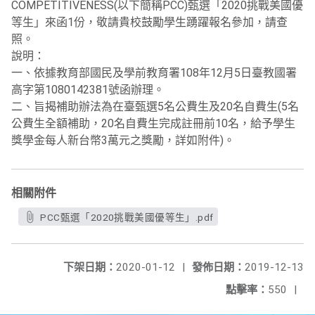
COMPETITIVENESS(以下簡稱PCC)甄選「2020挑戰美國優
等生」來函1份，敬請貴校鼓勵學生踴躍報名參加，請查
照。
說明：
一、依據教育部國民及學前教育署108年12月5日臺教國署
高字第1080142381號函辦理。
二、旨揭補助辦法為在臺甄選5名公費生及20名自費生(5名
公費生全額補助，20名自費生完成註冊前10名，給予學生
獎學金每人新台幣3萬元之獎勵，詳如附件)。
相關附件
PCC甄選「2020挑戰美國優等生」.pdf
下架日期：
2020-01-12
|
發佈日期：
2019-12-13
點擊率：
550
|