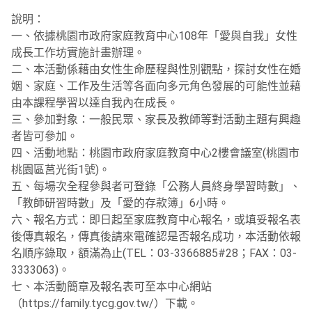
說明：
一、依據桃園市政府家庭教育中心108年「愛與自我」女性
成長工作坊實施計畫辦理。
二、本活動係藉由女性生命歷程與性別觀點，探討女性在婚
姻、家庭、工作及生活等各面向多元角色發展的可能性並藉
由本課程學習以達自我內在成長。
三、參加對象：一般民眾、家長及教師等對活動主題有興趣
者皆可參加。
四、活動地點：桃園市政府家庭教育中心2樓會議室(桃園市
桃園區莒光街1號)。
五、每場次全程參與者可登錄「公務人員終身學習時數」、
「教師研習時數」及「愛的存款簿」6小時。
六、報名方式：即日起至家庭教育中心報名，或填妥報名表
後傳真報名，傳真後請來電確認是否報名成功，本活動依報
名順序錄取，額滿為止(TEL：03-3366885#28；FAX：03-
3333063)。
七、本活動簡章及報名表可至本中心網站
（https://family.tycg.gov.tw/）下載。