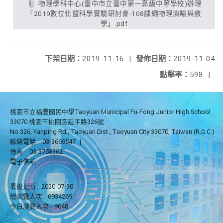
物理學科中心(臺中市立臺中第一高級中等學校)辦理
「2019數位化暨科學實驗研討會-108課綱物理演喻與教
學」.pdf
下架日期：
2019-11-16
|
發佈日期：
2019-11-04
點擊率：
598
|
桃園市立福豐國民中學Taoyuan Municipal Fu-Fong Junior High School
33070 桃園市桃園區延平路326號
No.326, Yanping Rd., Taoyuan Dist., Taoyuan City 33070, Taiwan (R.O.C.)
聯絡電話
03-3669547
|
傳真
03-3758362
電子信箱
最後更新
2020-07-30
總瀏覽人次
6934269
今日瀏覽人次
9648