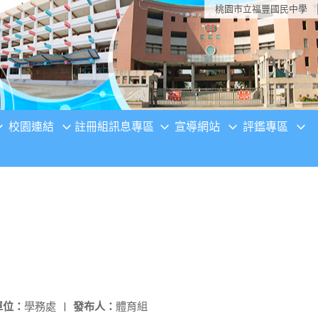
桃園市立福豐國民中學
校園連結
註冊組訊息專區
宣導網站
評鑑專區
單位：
學務處
|
發布人：
體育組