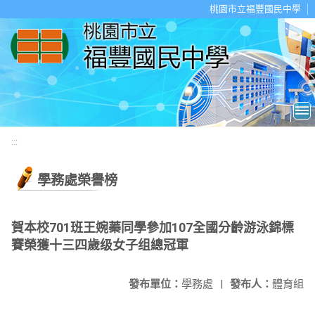
移至網頁之主要內容區位置
桃園市立福豐國民中學
:::
學務處榮譽榜
賀本校701班王婉蓁同學參加107全國分齡游泳錦標
賽榮獲十三四歲级女子组總冠軍
發布單位：
學務處
|
發布人：
體育組