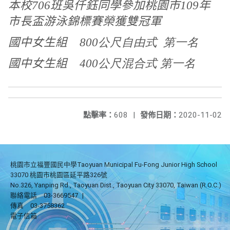
本校706班吳仟鈺同學參加桃園市109年
市長盃游泳錦標賽榮獲雙冠軍
國中女生組 800
公尺自由式 第一名
國中女生組 400
公尺混合式 第一名
點擊率：
608
|
發佈日期：
2020-11-02
桃園市立福豐國民中學Taoyuan Municipal Fu-Fong Junior High School
33070 桃園市桃園區延平路326號
No.326, Yanping Rd., Taoyuan Dist., Taoyuan City 33070, Taiwan (R.O.C.)
聯絡電話
03-3669547
|
傳真
03-3758362
電子信箱