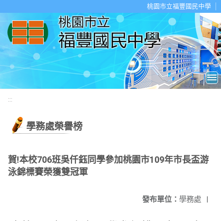
移至網頁之主要內容區位置
桃園市立福豐國民中學
:::
學務處榮譽榜
賀!本校706班吳仟鈺同學參加桃園市109年市長盃游
泳錦標賽榮獲雙冠軍
發布單位：
學務處
|