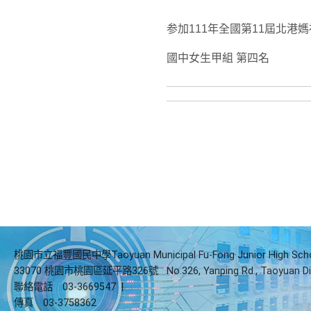
参加
111
年全國第
11
屆北港媽
國中女生甲組
第四名
桃園市立福豐國民中學Taoyuan Municipal Fu-Fong Junior High Sch
33070 桃園市桃園區延平路326號
No.326, Yanping Rd., Taoyuan Di
聯絡電話
03-3669547
|
傳真
03-3758362