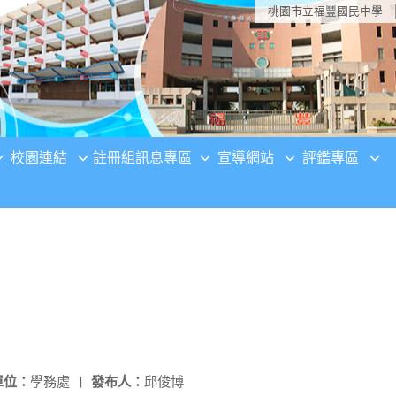
桃園市立福豐國民中學
校園連結
註冊組訊息專區
宣導網站
評鑑專區
單位：
學務處
|
發布人：
邱俊博