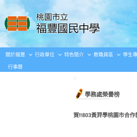
移至網頁之主要內容區位置
關於福豐
行政單位
特色簡介
教職員區
學生
行事曆
:::
學務處榮譽榜
賀!!803黃羿學桃園市