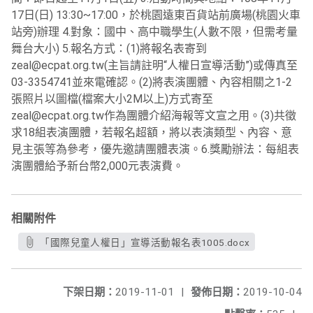
17日(日) 13:30~17:00，於桃園遠東百貨站前廣場(桃園火車
站旁)辦理 4.對象：國中、高中職學生(人數不限，但需考量
舞台大小) 5.報名方式：(1)將報名表寄到
zeal@ecpat.org.tw(主旨請註明“人權日宣導活動”)或傳真至
03-3354741並來電確認。(2)將表演團體、內容相關之1-2
張照片以圖檔(檔案大小2M以上)方式寄至
zeal@ecpat.org.tw作為團體介紹海報等文宣之用。(3)共徵
求18組表演團體，若報名超額，將以表演類型、內容、意
見主張等為參考，優先邀請團體表演。6.獎勵辦法：每組表
演團體給予新台幣2,000元表演費。
相關附件
「國際兒童人權日」宣導活動報名表1005.docx
下架日期：
2019-11-01
|
發佈日期：
2019-10-04