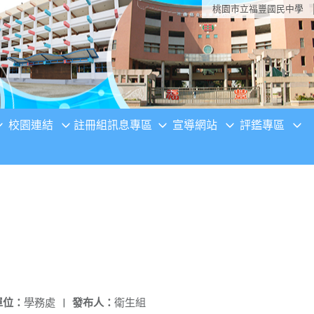
桃園市立福豐國民中學
校園連結
註冊組訊息專區
宣導網站
評鑑專區
單位：
學務處
|
發布人：
衛生組