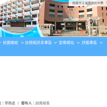
桃園市立福豐國民中學
校園連結
註冊組訊息專區
宣導網站
評鑑專區
位：
學務處
|
發布人：
訓育組長