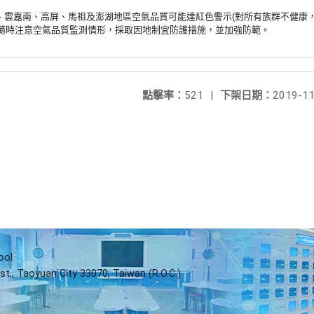
部、雲嘉南、
高屏、馬祖及澎湖地區空氣品質可能達紅色警示(對所有族群不健康
隨時注意空氣品質監測情形，採取因地制宜防護措施，
並加強防範。
點擊率：
521
|
下架日期：
2019-11
ool
st., Taoyuan City 33070, Taiwan (R.O.C.)