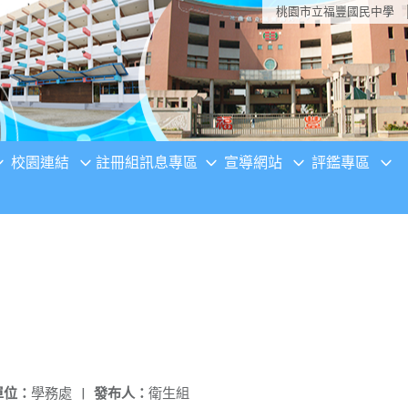
桃園市立福豐國民中學
校園連結
註冊組訊息專區
宣導網站
評鑑專區
單位：
學務處
|
發布人：
衛生組