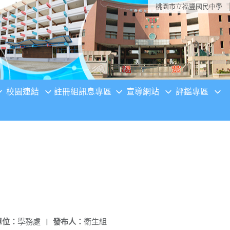
桃園市立福豐國民中學
校園連結
註冊組訊息專區
宣導網站
評鑑專區
單位：
學務處
|
發布人：
衛生組