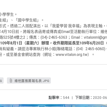
小學學生。
學生組」、「國中學生組」。
賽形式，透過二人搭配演出，以「我愛學習‧我幸福」為表現主軸
9年4月10日前，將報名表函寄或傳真或Email至活動執行單位：
號4樓之2；傳真：(04)-2465-6363；Email：vitalonml@gma
09年8月1日（星期六）辦理，收件期限延長至109年6月20日
有疑義，請逕洽專案執行林小姐(聯絡電話：(04）2465-6060)
至基金會網站查詢（網址：www.vitalon.org.tw）。
G
維他露推薦報名表.JPG
點擊率：
544
|
下架日期：
2020-06