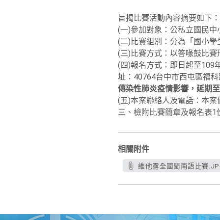
旨揭比賽活動內容摘要如下：
(一)參加對象：公私立國民中
(二)比賽組別：分為「國小
(三)比賽方式：以答喙鼓比
(四)報名方式：即日起至10
址：40764台中市西屯區福科路525
傳染性肺炎疫情影響，延期至1
(五)本案聯絡人及電話：本案倘
三、檢附比賽簡章及報名表1份，或
相關附件
維他露全國閩南語比賽.JP