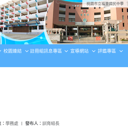
桃園市立福豐國民中學
校園連結
註冊組訊息專區
宣導網站
評鑑專區
位：
學務處
|
發布人：
訓育組長