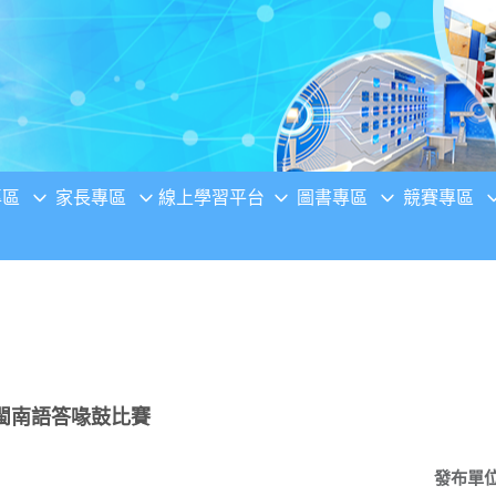
專區
家長專區
線上學習平台
圖書專區
競賽專區
閩南語答喙鼓比賽
發布單