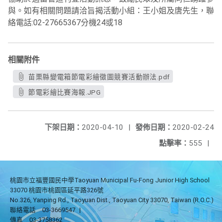
與。如有相關問題請洽旨揭活動小組：王小姐及唐先生，聯
絡電話:02-27665367分機24或18
相關附件
苗栗縣變電箱節電彩繪徵圖競賽活動辦法.pdf
節電彩繪比賽海報.JPG
下架日期：
2020-04-10
|
發佈日期：
2020-02-24
點擊率：
555
|
桃園市立福豐國民中學Taoyuan Municipal Fu-Fong Junior High School
33070 桃園市桃園區延平路326號
No.326, Yanping Rd., Taoyuan Dist., Taoyuan City 33070, Taiwan (R.O.C.)
聯絡電話
03-3669547
|
傳真
03-3758362