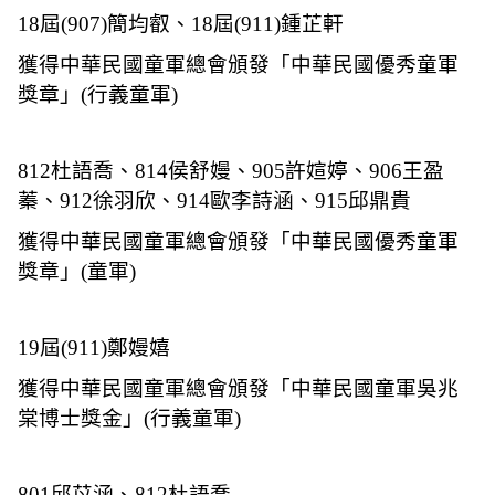
18
屆
(907)
簡均叡、
18
屆
(911)
鍾芷軒
獲得中華民國童軍總會頒發「中華民國優秀童軍
獎章」
(
行義童軍
)
812
杜語喬、
814
侯舒嫚、
905
許媗婷、
906
王盈
蓁、
912
徐羽欣、
914
歐李詩涵、
915
邱鼎貴
獲得中華民國童軍總會頒發「中華民國優秀童軍
獎章」
(
童軍
)
19
屆
(911)
鄭嫚嬉
獲得中華民國童軍總會頒發「中華民國童軍吳兆
棠博士獎金」
(
行義童軍
)
801
邱苡涵、
812
杜語喬