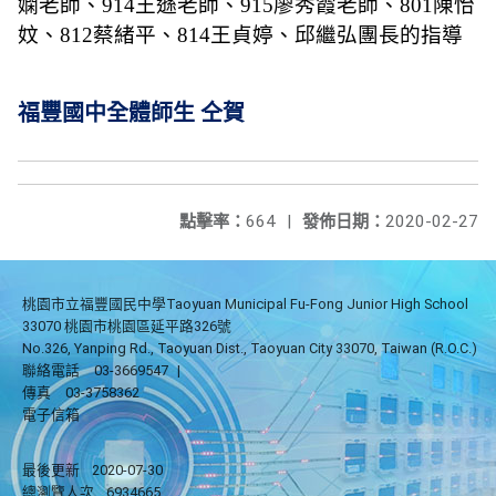
嫻老師、
914
王遜老師、
915
廖秀霞老師、
801
陳怡
妏、
812
蔡緒平、
814
王貞婷、邱繼弘團長的指導
福豐國中全體師生 仝賀
點擊率：
664
|
發佈日期：
2020-02-27
桃園市立福豐國民中學Taoyuan Municipal Fu-Fong Junior High School
33070 桃園市桃園區延平路326號
No.326, Yanping Rd., Taoyuan Dist., Taoyuan City 33070, Taiwan (R.O.C.)
聯絡電話
03-3669547
|
傳真
03-3758362
電子信箱
最後更新
2020-07-30
總瀏覽人次
6934665