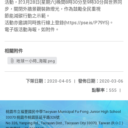
活動，於3月28日(星期六)晚間8時30分至9時30分
與世界同
步，關閉外牆景觀裝飾燈光，作為鼓勵全民重視
節能減碳行動之示範。
活動亦邀請同時進行線上登錄(https://pse.is/P79Y5)。
電子版活動海報，如附件
。
相關附件
地球一小時_海報.png
下架日期：
2020-04-05
|
發佈日期：
2020-03-06
點擊率：
555
|
桃園市立福豐國民中學Taoyuan Municipal Fu-Fong Junior High School
33070 桃園市桃園區延平路326號
No.326, Yanping Rd., Taoyuan Dist., Taoyuan City 33070, Taiwan (R.O.C.)