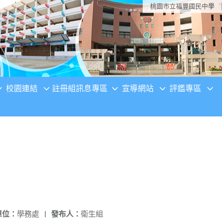
桃園市立福豐國民中學
校園連結
註冊組訊息專區
宣導網站
評鑑專區
單位：
學務處
|
發布人：
衛生組