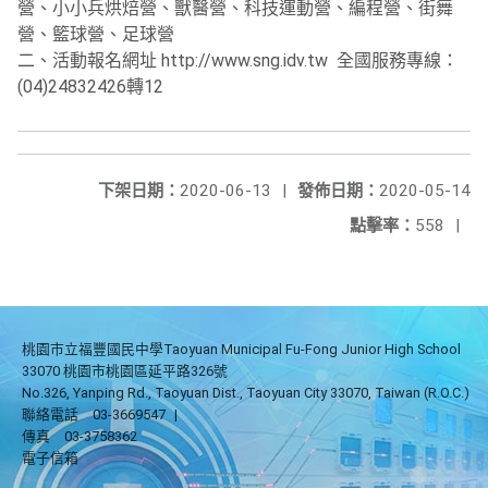
營、小小兵烘焙營、獸醫營、科技運動營、編程營、街舞
營、籃球營、足球營
二、活動報名網址 http://www.sng.idv.tw 全國服務專線：
(04)24832426轉12
下架日期：
2020-06-13
|
發佈日期：
2020-05-14
點擊率：
558
|
桃園市立福豐國民中學Taoyuan Municipal Fu-Fong Junior High School
33070 桃園市桃園區延平路326號
No.326, Yanping Rd., Taoyuan Dist., Taoyuan City 33070, Taiwan (R.O.C.)
聯絡電話
03-3669547
|
傳真
03-3758362
電子信箱