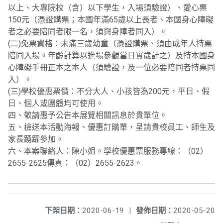
以上、大專院校（含）以下學生，入場須驗證）、愛心票
150元（憑證購票；本國年滿65歲以上長者、本國身心障礙
者之必要陪同者限一名，須與身障者同入）。
(二)免票資格：未滿三歲幼童（憑證購票、須由成年人持票
陪同入場。年齡計算以進場參觀當日實歲計之）及持本國身
心障礙手冊正本之本人（須驗證，及一位必要陪同者持票同
入）。
(三)學校優惠票價：不分大人、小孩皆為200元，平日、假
日、個人或團體均可使用。
四、敬請惠予公告本展覽相關訊息於貴單位。
五、檢送本活動海報、優惠訂購單，呈請貴校員工、師生及
家長踴躍參加。
六、本案聯絡人：陳小姐。學校優惠票服務專線：（02）
2655-2625傳真：（02）2655-2623。
下架日期：
2020-06-19
|
發佈日期：
2020-05-20