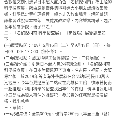
合數位文創引進以日本超人氣角色「名偵探柯南」為主題的
科學搜查展，藉由原創案件情境引導大小朋友認識收集證
據、科學鑑定等推理過程，親身走入故事場景，解開謎題，
讓學習跳脫書本框架。展覽寓教於樂、內容豐富精采，適合
各年齡層參觀，親子共遊！
二、「名偵探柯南 科學搜查展」 （高雄場）展覽訊息如
下：
(一)展覽時間：109年6月16日（二）至9月13日（日），每
日09：00~17：00（無休館）。
(二)展覽地點：國立科學工藝博物館（一、二特展廳）。
(三)展覽介紹：引進日本超人氣的特別企劃，「名偵探柯南
科學搜查展」在日本陸續巡迴了東京、名古屋、福岡、大阪
等地後，於2019年首次海外移展就在台北站吸引破10萬人
潮觀展，今年台灣巡展第二站就在高雄科工館！快跟著柯南
一起推理，利用科學的搜查找出事件的真相！情境描述毛利
小五郎成為殺人事件的嫌疑犯，參加者的任務就是扮演偵
探，找出兇手！
三、票價：
(一)現場票價：全票300元、優待票260元（年滿三歲（含）