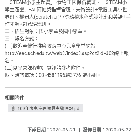
「STEAM小學主題營」-食物王國保衛戰班、「STEAM小
學主題營」-AI 阿帕契指揮官班、美術設計+電腦工具小世
界班、機器人(Scratch Jr)小塗鴉積木程式設計班和英語+手
作才藝+創意烘焙班。
二、招生對象：國小學童及國中學童。
三、報名方式：
(一)歡迎至健行推廣教育中心兒童學堂網站
http://eec.uch.edu.tw/web3/index3.asp?ct2id=302線上報
名。
(二)夏令營課程類別資訊請參考附件。
四、洽詢電話：03-4581196轉3776 張小姐。
相關附件
109年度兒童暑期夏令營海報.pdf
下架日期：
2020-06-21
|
發佈日期：
2020-05-22