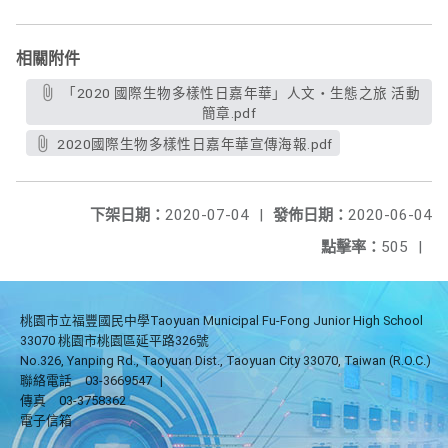
相關附件
「2020 國際生物多樣性日嘉年華」人文・生態之旅 活動
簡章.pdf
2020國際生物多樣性日嘉年華宣傳海報.pdf
下架日期：
2020-07-04
|
發佈日期：
2020-06-04
點擊率：
505
|
桃園市立福豐國民中學Taoyuan Municipal Fu-Fong Junior High School
33070 桃園市桃園區延平路326號
No.326, Yanping Rd., Taoyuan Dist., Taoyuan City 33070, Taiwan (R.O.C.)
聯絡電話
03-3669547
|
傳真
03-3758362
電子信箱