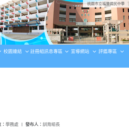
桃園市立福豐國民中學
校園連結
註冊組訊息專區
宣導網站
評鑑專區
位：
學務處
|
發布人：
訓育組長