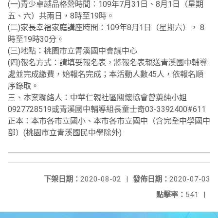
(一)青少卓越品格營時間：109年7月31日、8月1日（星期
五、六）共兩日，8時至19時。
(二)家長幸福家庭講座時間：109年8月1日（星期六）， 8
時至19時30分。
(三)地點：桃園市立青溪國中會議中心
(四)報名方式：請填妥報名表，將報名表親送青溪國中輔導
處並完成繳費，始報名完成；本活動人數45人，依報名順
序錄取。
三、本案聯絡人：中華仁親社區關懷協會曾蕙純小姐
0927728519或青溪國中輔導組長童士奇03-3392400#611
正本：本市各市立國小、本市各市立國中（含完全中學國中
部）(桃園市立青溪國民中學除外)
下架日期：
2020-08-02
|
發佈日期：
2020-07-03
點擊率：
541
|