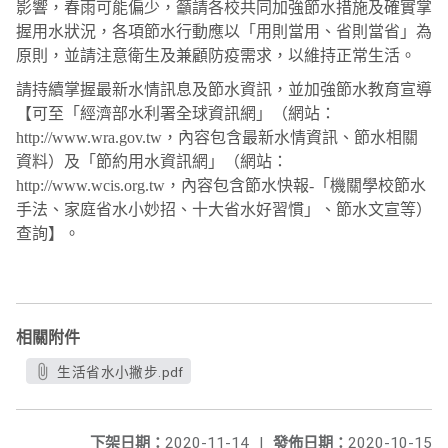
影響，春雨可能偏少，籲請各校共同加強節水措施及確實掌
握用水狀況，各項節水行動應以「用則當用、省則當省」為
原則，並請注意衛生及兼顧防疫需求，以維持正常生活。
請持續掌握最新水情訊息及節水資訊，並加強節水教育宣導
【可至「經濟部水利署全球資訊網」（網站：
http://www.wra.gov.tw
，內容包含最新水情資訊、節水相關
資料）及「節約用水資訊網」（網站：
http://www.wcis.org.tw
，內容包含節水快報
-
「機關學校節水
手法、家庭省水小妙招、十大省水好習慣」、節水文宣等）
查詢】。
相關附件
生活省水小撇步.pdf
下架日期：
2020-11-14
|
發佈日期：
2020-10-15