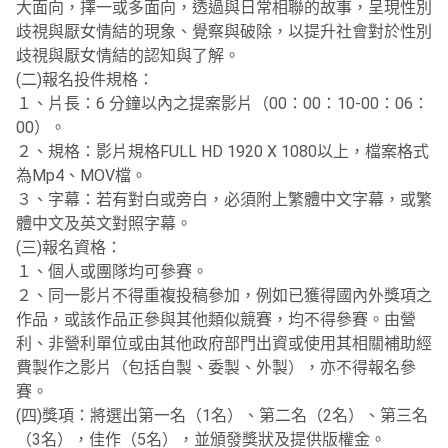
大面向，擇一或多面向，透過與日常相聯的故事，呈現性別
歧視與厭女情結的現象、覺察與破除，以提升社會對於性別
歧視與厭女情結的認知與了解。
(二)報名投件規格：
１、片長：6 分鐘以內之提案影片（00：00：10-00：06：
00）。
２、規格：影片規格FULL HD 1920 X 1080以上，檔案格式
為Mp4、MOV檔。
３、字幕：若有對白或旁白，必須附上繁體中文字幕，或繁
體中文及英文對照字幕。
(三)報名資格：
１、個人或團隊均可參賽。
２、同一影片不得重複投稿參加，例如已獲得國內外獎項之
作品，或該作品正參與其他類似競賽，均不得參賽。由營
利、非營利單位或由其他政府部門出資或使用其相關補助經
費製作之影片（包括自製、委製、外製），亦不得報名參
賽。
(四)獎項：將選出第一名（1名）、第二名（2名）、第三名
（3名），佳作（5名），並頒發獎狀及提供版權金。