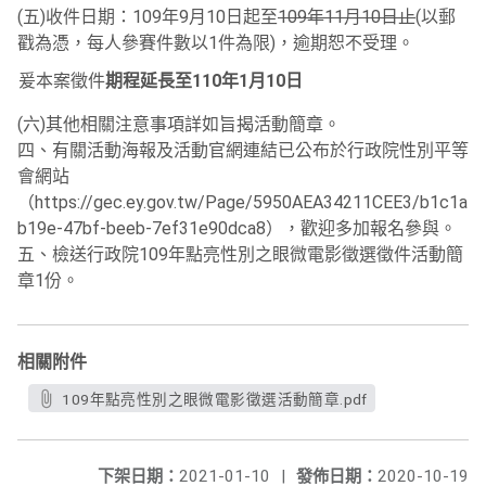
(五)收件日期：109年9月10日起至
109年11月10日止
(以郵
戳為憑，每人參賽件數以1件為限)，逾期恕不受理。
爰本案徵件
期程延長至110年1月10日
(六)其他相關注意事項詳如旨揭活動簡章。
四、有關活動海報及活動官網連結已公布於行政院性別平等
會網站
（https://gec.ey.gov.tw/Page/5950AEA34211CEE3/b1c1a48
b19e-47bf-beeb-7ef31e90dca8），歡迎多加報名參與。
五、檢送行政院109年點亮性別之眼微電影徵選徵件活動簡
章1份。
相關附件
109年點亮性別之眼微電影徵選活動簡章.pdf
下架日期：
2021-01-10
|
發佈日期：
2020-10-19