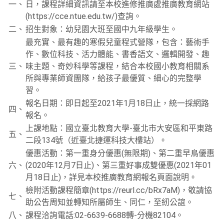
一、
日，課程詳細資訊請至本校進修推廣處推廣教育網站
(https://cce.ntue.edu.tw/)查詢。
二、
招生對象：幼兒園大班至國中九年級學生。
最充實、最有趣的寒假兒童程式營隊，包含：藝術手
作、數位科技、活力體能、書香語文、邏輯開發、趣
三、
味主題、奇妙科學等課程，結合本校國小教育相關系
所與專業師資團隊，給孩子最優質、細心的完整學
習。
報名日期：即日起至2021年1月18日止，統一採網路
四、
報名。
上課地點：國立臺北教育大學-臺北市大安區和平東路
五、
二段134號（近臺北捷運科技大樓站）。
優惠活動：第一重身分優惠(無限期)、第二重早鳥優惠
六、
(2020年12月7日止)、第三重好事成雙優惠(2021年01
月18日止)，詳見本校推廣教育網報名頁面說明。
檢附活動課程簡章(https://reurl.cc/bRx7aM)，敬請協
七、
助公告周知並轉知所屬師生、同仁，至紉公誼。
八、
課程洽詢電話:02-6639-6688轉-分機82104。