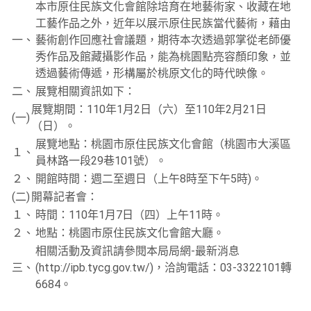
本市原住民族文化會館除培育在地藝術家、收藏在地
工藝作品之外，近年以展示原住民族當代藝術，藉由
一、
藝術創作回應社會議題，期待本次透過郭掌從老師優
秀作品及館藏攝影作品，能為桃園點亮容顏印象，並
透過藝術傳遞，形構屬於桃原文化的時代映像。
二、
展覽相關資訊如下：
展覽期間：110年1月2日（六）至110年2月21日
(一)
（日）。
展覽地點：桃園市原住民族文化會館（桃園市大溪區
１、
員林路一段29巷101號）。
２、
開館時間：週二至週日（上午8時至下午5時)。
(二)
開幕記者會：
１、
時間：110年1月7日（四）上午11時。
２、
地點：桃園市原住民族文化會館大廳。
相關活動及資訊請參閱本局局網-最新消息
三、
(http://ipb.tycg.gov.tw/)，洽詢電話：03-3322101轉
6684。