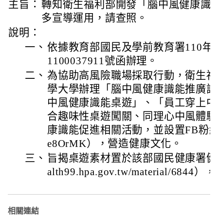
主旨：
轉知衛生福利部開發「腦中風健康識
多宣導運用，請查照。
說明：
一、
依據教育部國民及學前教育署110年
1100037911號函辦理。
二、
為協助高風險職場採取行動，衛生福
學大學辦理「腦中風健康識能推廣試
中風健康識能桌遊」、「員工穿上中
合趣味性桌遊闖關、同理心中風體驗
康識能促進相關活動，並設置FB粉絲專頁（htt
e8OrMK），營造健康文化。
三、
旨揭桌遊素材置於該部國民健康署健康九九
alth99.hpa.gov.tw/material/6
相關連結