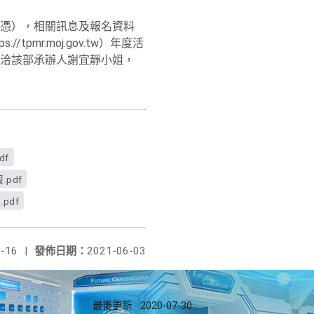
為憑），相關訊息及報名資料
//tpmr.moj.gov.tw）年度活
題請洽該部承辦人謝宜靜小姐，
f
pdf
pdf
-16
|
發佈日期：
2021-06-03
最後更新
2020-07-30