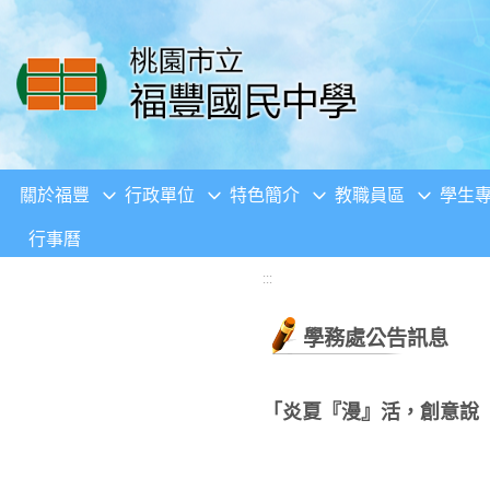
移至網頁之主要內容區位置
關於福豐
行政單位
特色簡介
教職員區
學生
行事曆
:::
學務處公告訊息
「炎夏『漫』活，創意說