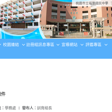
桃園市立福豐國民中學
校園連結
註冊組訊息專區
宣導網站
評鑑專區
徵件
位：
學務處
|
發布人：
訓育組長