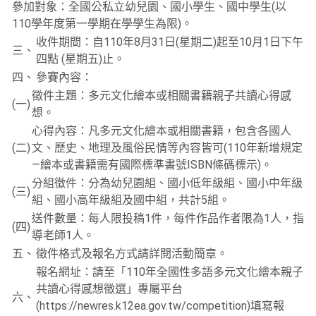
參加對象：全國公私立幼兒園、國小學生、國中學生(以
110學年度第一學期在學學生為限)。
收件期間：自110年8月31日(星期二)起至10月1日下午
三、
四點 (星期五)止。
四、
參賽內容：
徵件主題：多元文化繪本或相關書籍親子共讀心得感
(一)
想。
心得內容：凡多元文化繪本或相關書籍，包含各國人
(二)
文、歷史、地理及風俗民情等內容皆可(110年新增規定
—繪本或書籍需有國際標準書號ISBN條碼標示)。
分組徵件：分為幼兒園組、國小低年級組、國小中年級
(三)
組、國小高年級組及國中組，共計5組。
送件數量：每人限投稿1件，每件作品作者限為1人，指
(四)
導老師1人。
五、
徵件格式及報名方式請詳閱活動簡章。
報名網址：請至「110年全國性多語多元文化繪本親子
共讀心得感想徵選」專屬平台
六、
(https://newres.k12ea.gov.tw/competition)填寫報