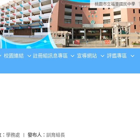
桃園市立福豐國民中學
校園連結
註冊組訊息專區
宣導網站
評鑑專區
位：
學務處
|
發布人：
訓育組長