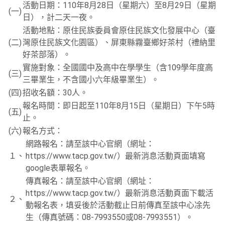
活動日期：110年8月28日（星期六）至8月29日（星期
(一)
日），計二天一夜。
活動地點：原住民族委員會原住民族文化發展中心（臺
(二)
灣原住民族文化園區）、屏東縣霧臺鄉好茶村（禮納里
好茶部落）。
實施對象：全國國中及高中在學學生（含109學年度高
(三)
三畢業生，不含國小六年級畢業生）。
(四)
招收名額：30人。
報名時間：即日起至110年8月15日（星期日）下午5時
(五)
止。
(六)
報名方式：
網路報名：請至該中心官網（網址：
１、
https://www.tacp.gov.tw/）最新消息活動頁面填寫
google表單報名。
傳真報名：請至該中心官網（網址：
https://www.tacp.gov.tw/）最新消息活動頁面下載活
２、
動報名表，填妥後於活動截止日前傳真至該中心凃先
生（傳真號碼：08-7993550或08-7993551）。