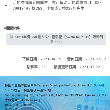
活動詳情請參閱簡章，亦可逕洽活動聯絡窗口：08-
三、
7991219分機282江小姐或分機232凃先生。
相關附件
2021年青少年獵人文化體驗營【bwala takibulru】活動簡
章.docx
下架日期：
2021-08-15
|
發佈日期：
2021-07-02
點擊率：
510
|
最後更新日期：
2021-07-02
|
桃園市立福豐國民中學Taoyuan Municipal Fu-Fong Junior High School
33070 桃園市桃園區延平路326號
No.326, Yanping Rd., Taoyuan Dist., Taoyuan City 33070, Taiwan (R.O.C.)
聯絡電話
03-3669547
|
傳真
03-3758362
電子信箱