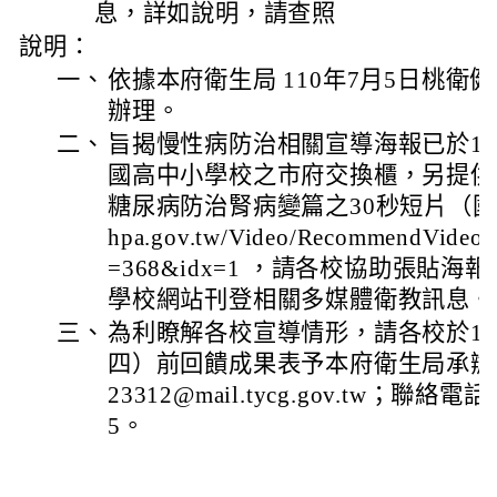
息，詳如說明，請查照
說明：
一、
依據本府衛生局 110年7月5日桃衛健字
辦理。
二、
旨揭慢性病防治相關宣導海報已於11
國高中小學校之市府交換櫃，另提供
糖尿病防治腎病變篇之30秒短片（國語版）
hpa.gov.tw/Video/RecommendVideo.
=368&idx=1 ，請各校協助張貼
學校網站刊登相關多媒體衛教訊息。
三、
為利瞭解各校宣導情形，請各校於11
四）前回饋成果表予本府衛生局承辦
23312@mail.tycg.gov.tw；聯絡電話
5。