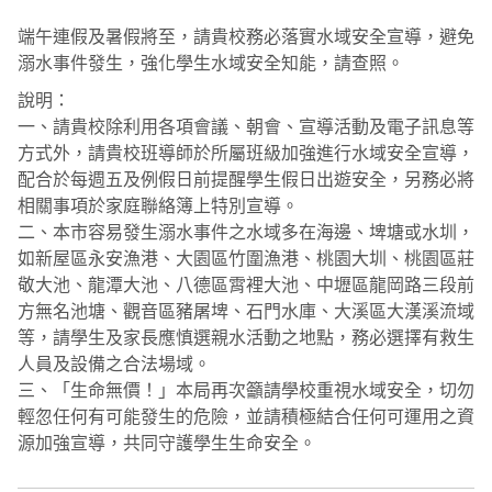
端午連假及暑假將至，請貴校務必落實水域安全宣導，避免
溺水事件發生，強化學生水域安全知能，請查照。
說明：
一、請貴校除利用各項會議、朝會、宣導活動及電子訊息等
方式外，請貴校班導師於所屬班級加強進行水域安全宣導，
配合於每週五及例假日前提醒學生假日出遊安全，另務必將
相關事項於家庭聯絡簿上特別宣導。
二、本市容易發生溺水事件之水域多在海邊、埤塘或水圳，
如新屋區永安漁港、大園區竹圍漁港、桃園大圳、桃園區莊
敬大池、龍潭大池、八德區霄裡大池、中壢區龍岡路三段前
方無名池塘、觀音區豬屠埤、石門水庫、大溪區大漢溪流域
等，請學生及家長應慎選親水活動之地點，務必選擇有救生
人員及設備之合法場域。
三、「生命無價！」本局再次籲請學校重視水域安全，切勿
輕忽任何有可能發生的危險，並請積極結合任何可運用之資
源加強宣導，共同守護學生生命安全。