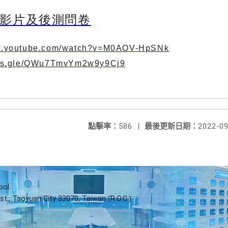
影片及後測問卷
ww.youtube.com/watch?v=M0AOV-HpSNk
orms.gle/QWu7TmvYm2w9y9Cj9
點擊率：
586
|
最後更新日期：
2022-09
ool
st., Taoyuan City 33070, Taiwan (R.O.C.)