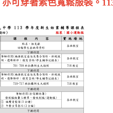
亦可穿著素色寬鬆服裝。113.0