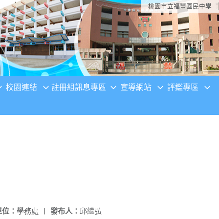
桃園市立福豐國民中學
校園連結
註冊組訊息專區
宣導網站
評鑑專區
單位：
學務處
|
發布人：
邱繼弘