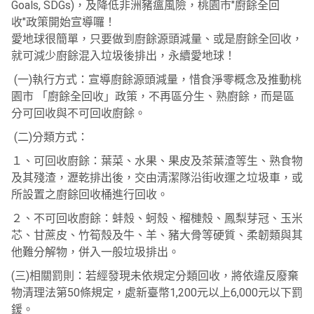
Goals, SDGs)，及降低非洲豬瘟風險，桃園市"廚餘全回
收"政策開始宣導囉！
愛地球很簡單，只要做到廚餘源頭減量、或是廚餘全回收，
就可減少廚餘混入垃圾後排出，永續愛地球！
(一)執行方式：宣導廚餘源頭減量，惜食淨零概念及推動桃
園市 「廚餘全回收」政策，不再區分生、熟廚餘，而是區
分可回收與不可回收廚餘。
(二)分類方式：
１、可回收廚餘：葉菜、水果、果皮及茶葉渣等生、熟食物
及其殘渣，瀝乾排出後，交由清潔隊沿街收運之垃圾車，或
所設置之廚餘回收桶進行回收。
２、不可回收廚餘：蚌殼、蚵殼、榴槤殼、鳳梨芽冠、玉米
芯、甘蔗皮、竹筍殼及牛、羊、豬大骨等硬質、柔韌類與其
他難分解物，併入一般垃圾排出。
(三)相關罰則：若經發現未依規定分類回收，將依違反廢棄
物清理法第50條規定，處新臺幣1,200元以上6,000元以下罰
鍰。