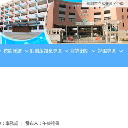
桃園市立福豐國民中學
校園連結
註冊組訊息專區
宣導網站
評鑑專區
位：
學務處
|
發布人：
午餐秘書