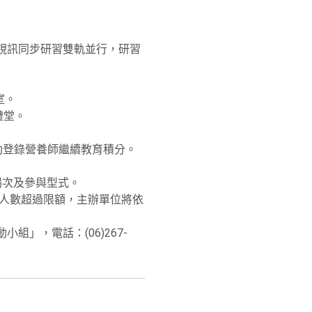
視訊同步研習雙軌並行，研習
室。
禮堂。
助登錄營養師繼續教育積分。
合適場次及參與型式。
名人數超過限額，主辦單位將依
」，電話：(06)267-