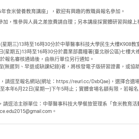
26年食米營養教育講座」，歡迎有興趣的教職員報名參加。
名參加，惟參與人員之差旅費請自理；另本講座採實體研習與線上
星期三)13時至16時30分於中華醫事科技大學民生大樓K908教
(星期五)13時至16時30分於農業部農糧署(臺北辦公區)七樓大
於報名審核通過後，由執行單位另行通知。
課程(無遲到、早退或缺課紀錄)者，將核發電子版研習證書，或協
至報名網站(網址：https://reurl.cc/DxbQae)，選擇
至本年6月22日(星期一)下午5時止；實體會場名額有限，若報
，請逕洽主辦單位：中華醫事科技大學餐旅管理系「食米教育活動小組
.edu2015@gmail.com。