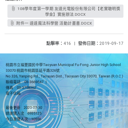
108學年度第一學期 友達光電股份有限公司【老實聰明獎
學金】實施辦法.DOCX
附件一 達達魔法科學營 活動計畫書.DOCX
點擊率：
416
|
發佈日期：
2019-09-17
桃園市立福豐國民中學Taoyuan Municipal Fu-Fong Junior High School
33070 桃園市桃園區延平路326號
No.326, Yanping Rd., Taoyuan Dist., Taoyuan City 33070, Taiwan (R.O.C.)
聯絡電話
03-3669547
|
傳真
03-3758362
電子信箱
最後更新
2020-07-30
總瀏覽人次
6935125
今日瀏覽人次
10556